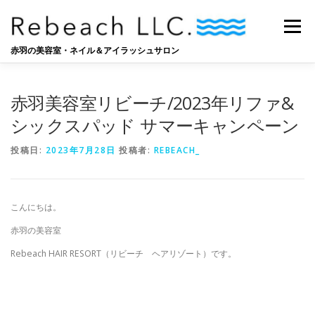
コ
ン
メニュー
テ
ン
赤羽の美容室・ネイル＆アイラッシュサロン
ツ
へ
SALON
BLOG
STAFF
RECRUIT
ス
赤羽美容室リビーチ/2023年リファ&
キ
ッ
シックスパッド サマーキャンペーン
プ
投稿日:
2023年7月28日
投稿者:
REBEACH_
こんにちは。
赤羽の美容室
Rebeach HAIR RESORT（リビーチ ヘアリゾート）です。