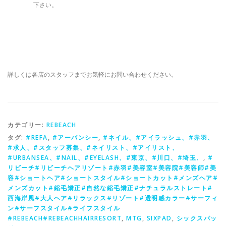
下さい。
詳しくは各店のスタッフまでお気軽にお問い合わせください。
カテゴリー:
REBEACH
タグ:
#REFA
,
#アーバンシー
,
#ネイル、#アイラッシュ、#赤羽、
#求人、#スタッフ募集、#ネイリスト、#アイリスト、
#URBANSEA、#NAIL、#EYELASH、#東京、#川口、#埼玉、
,
#
リビーチ#リビーチヘアリゾート#赤羽#美容室#美容院#美容師#美
容#ショートヘア#ショートスタイル#ショートカット#メンズヘア#
メンズカット#縮毛矯正#自然な縮毛矯正#ナチュラルストレート#
西海岸風#大人ヘア#リラックス#リゾート#透明感カラー#サーフィ
ン#サーフスタイル#ライフスタイル
#REBEACH#REBEACHHAIRRESORT
,
MTG
,
SIXPAD
,
シックスパッ