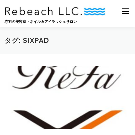
コ
ン
メニュー
テ
ン
赤羽の美容室・ネイル＆アイラッシュサロン
ツ
へ
SALON
BLOG
STAFF
RECRUIT
ス
タグ:
SIXPAD
キ
ッ
プ