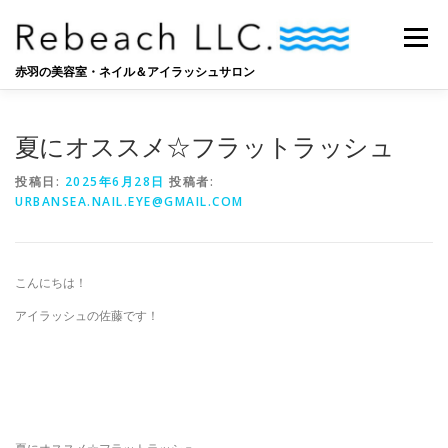
コ
ン
メニュー
テ
ン
赤羽の美容室・ネイル＆アイラッシュサロン
ツ
へ
SALON
BLOG
STAFF
RECRUIT
ス
夏にオススメ☆フラットラッシュ
キ
ッ
投稿日:
2025年6月28日
投稿者:
プ
URBANSEA.NAIL.EYE@GMAIL.COM
こんにちは！
アイラッシュの佐藤です！