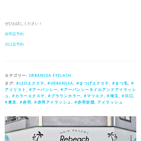
ぜひお試しください！
赤羽店予約
川口店予約
カテゴリー:
URBANSEA EYELASH
タグ:
#LEDエクステ
,
#URBANSEA
,
#まつげエクステ
,
#まつ毛
,
#
アイリスト
,
#アーバンシー
,
#アーバンシーネイルアンドアイラッシ
ュ
,
#カラーエクステ
,
#ブラウンカラー
,
#マツエク
,
#埼玉
,
#川口
,
#東京
,
#赤羽
,
#赤羽アイラッシュ
,
#赤羽岩淵
,
アイラッシュ