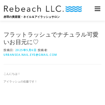
コ
ン
メニュー
テ
ン
赤羽の美容室・ネイル＆アイラッシュサロン
ツ
へ
SALON
BLOG
STAFF
RECRUIT
ス
フラットラッシュでナチュラル可愛
キ
ッ
いお目元に♡
プ
投稿日:
2025年5月6日
投稿者:
URBANSEA.NAIL.EYE@GMAIL.COM
こんにちは！
アイラッシュの佐藤です！