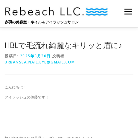
コ
ン
メニュー
テ
ン
赤羽の美容室・ネイル＆アイラッシュサロン
ツ
へ
SALON
BLOG
STAFF
RECRUIT
ス
HBLで毛流れ綺麗なキリッと眉に♪
キ
ッ
投稿日:
2025年3月30日
投稿者:
プ
URBANSEA.NAIL.EYE@GMAIL.COM
こんにちは！
アイラッシュの佐藤です！