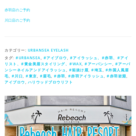
赤羽店のご予約
川口店のご予約
カテゴリー:
URBANSEA EYELASH
タグ:
#URBANSEA
,
#アイブロウ
,
#アイラッシュ、#赤羽、#アイ
リスト、#黄金美眉スタイリング、#WAX
,
#アーバンシー
,
#アーバ
ンシーネイルアンドアイラッシュ
,
#垢抜け眉
,
#埼玉
,
#外国人風眉
毛
,
#川口
,
#東京
,
#眉毛
,
#赤羽
,
#赤羽アイラッシュ
,
#赤羽岩淵
,
アイブロウ
,
ハリウッドブロウリフト