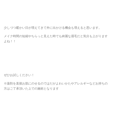
少しづつ暖かい日が増えてきて外に出かける機会も増えると思います。
メイク時間の短縮やちらっと見えた時でも綺麗な眉毛だと気分も上がります
よね！！
ぜひお試しください！
※薬剤を直接お肌にのせるのではだがよわいかたやアレルギーなどお持ちの
方はご了承頂いた上での施術となります