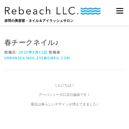
コ
ン
メニュー
テ
ン
赤羽の美容室・ネイル＆アイラッシュサロン
ツ
へ
SALON
BLOG
STAFF
RECRUIT
ス
春チークネイル♪
キ
ッ
投稿日:
2025年3月12日
投稿者:
プ
URBANSEA.NAIL.EYE@GMAIL.COM
こんにちは！
アーバンシー川口店の脇坂です！
最近は春らしいデザインが増えてきました♪