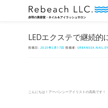
コ
ン
テ
赤羽の美容室・ネイル＆アイラッシュサロン
ン
ツ
へ
LEDエクステで継続的
ス
キ
ッ
投稿日:
2025年2月17日
投稿者:
URBANSEA.NAIL.E
プ
こんにちは！アーバンシーアイリストの高島です！