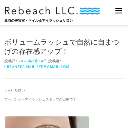
コ
ン
メニュー
テ
ン
赤羽の美容室・ネイル＆アイラッシュサロン
ツ
へ
SALON
BLOG
STAFF
RECRUIT
ス
ボリュームラッシュで自然に自まつ
キ
ッ
げの存在感アップ！
プ
投稿日:
2025年1月24日
投稿者:
URBANSEA.NAIL.EYE@GMAIL.COM
こんにちは ☼
アーバンシーアイラッシュスタッフの田中です！