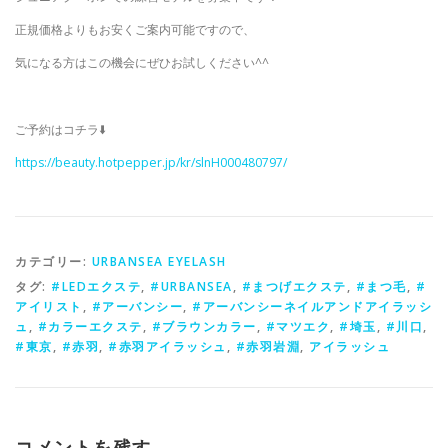
正規価格よりもお安くご案内可能ですので、
気になる方はこの機会にぜひお試しください^^
ご予約はコチラ⬇️
https://beauty.hotpepper.jp/kr/slnH000480797/
カテゴリー:
URBANSEA EYELASH
タグ:
#LEDエクステ
,
#URBANSEA
,
#まつげエクステ
,
#まつ毛
,
#
アイリスト
,
#アーバンシー
,
#アーバンシーネイルアンドアイラッシ
ュ
,
#カラーエクステ
,
#ブラウンカラー
,
#マツエク
,
#埼玉
,
#川口
,
#東京
,
#赤羽
,
#赤羽アイラッシュ
,
#赤羽岩淵
,
アイラッシュ
コメントを残す