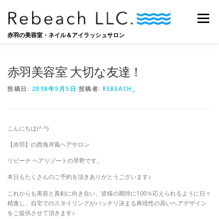
コ
ン
メニュー
テ
ン
赤羽の美容室・ネイル＆アイラッシュサロン
ツ
へ
SALON
BLOG
STAFF
RECRUIT
ス
赤羽美容室 大切な友達！
キ
ッ
投稿日:
2018年9月5日
投稿者:
REBEACH_
プ
こんにちは(^ ^)
【赤羽】の西海岸風ヘアサロン
リビーチ ヘアリゾートの早野です。
本日もたくさんのご予約を頂きありがとうございます♪
これからも美容と真剣に向き合い、皆様の期待に100％応えられるように日々
精進し、自宅でのスタイリングがバッチリ決まる再現性の高いヘアデザイン
をご提供させて頂きます♪