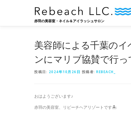
コ
ン
テ
赤羽の美容室・ネイル＆アイラッシュサロン
ン
ツ
へ
美容師による千葉のイ
ス
キ
ンにマリブ協賛で行っ
ッ
プ
投稿日:
2024年10月26日
投稿者:
REBEACH_
おはようございます♪
赤羽の美容室、リビーチヘアリゾートです🏝️