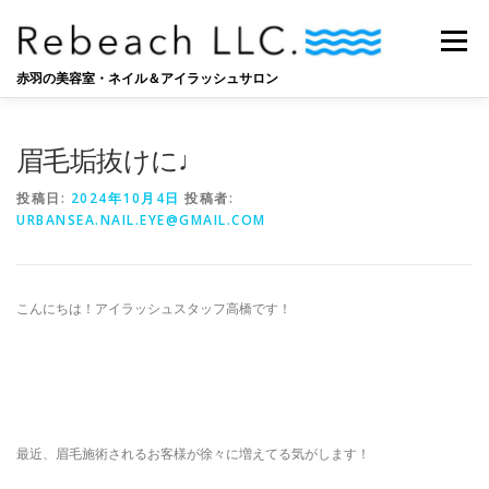
コ
ン
メニュー
テ
ン
赤羽の美容室・ネイル＆アイラッシュサロン
ツ
へ
SALON
BLOG
STAFF
RECRUIT
ス
眉毛垢抜けに♩
キ
ッ
投稿日:
2024年10月4日
投稿者:
プ
URBANSEA.NAIL.EYE@GMAIL.COM
こんにちは！アイラッシュスタッフ高橋です！
最近、眉毛施術されるお客様が徐々に増えてる気がします！