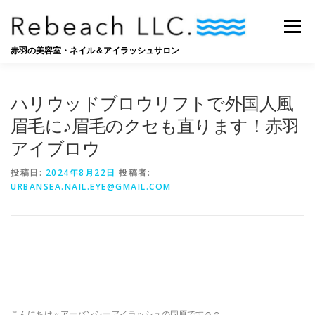
コ
ン
メニュー
テ
ン
赤羽の美容室・ネイル＆アイラッシュサロン
ツ
へ
SALON
BLOG
STAFF
RECRUIT
ス
ハリウッドブロウリフトで外国人風
キ
ッ
眉毛に♪眉毛のクセも直ります！赤羽
プ
アイブロウ
投稿日:
2024年8月22日
投稿者:
URBANSEA.NAIL.EYE@GMAIL.COM
こんにちは☼アーバンシーアイラッシュの国原です☺︎☺︎