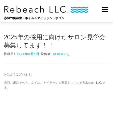
コ
ン
メニュー
テ
ン
赤羽の美容室・ネイル＆アイラッシュサロン
ツ
へ
SALON
BLOG
STAFF
RECRUIT
ス
2025年の採用に向けたサロン見学会
キ
ッ
募集してます！！
プ
投稿日:
2024年6月5日
投稿者:
REBEACH_
おはようございます♪
赤羽、川口でヘア、ネイル、アイラッシュ事業をしているRebeach LLC.で
す。