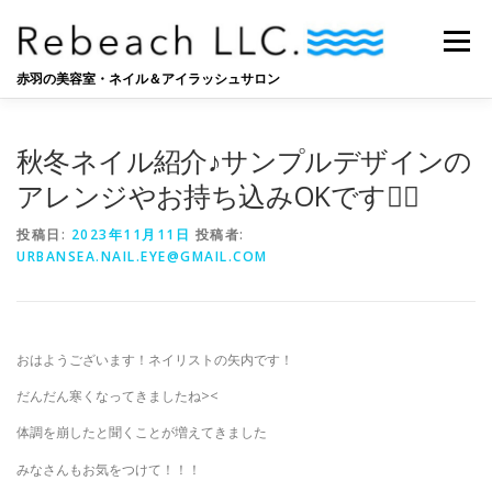
コ
ン
メニュー
テ
ン
赤羽の美容室・ネイル＆アイラッシュサロン
ツ
へ
SALON
BLOG
STAFF
RECRUIT
ス
秋冬ネイル紹介♪サンプルデザインの
キ
ッ
アレンジやお持ち込みOKです🙆‍♀️
プ
投稿日:
2023年11月11日
投稿者:
URBANSEA.NAIL.EYE@GMAIL.COM
おはようございます！ネイリストの矢内です！
だんだん寒くなってきましたね><
体調を崩したと聞くことが増えてきました
みなさんもお気をつけて！！！