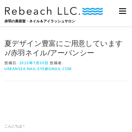
コ
ン
メニュー
テ
ン
赤羽の美容室・ネイル＆アイラッシュサロン
ツ
へ
SALON
BLOG
STAFF
RECRUIT
ス
夏デザイン豊富にご用意しています
キ
ッ
♪/赤羽ネイル/アーバンシー
プ
投稿日:
2023年7月30日
投稿者:
URBANSEA.NAIL.EYE@GMAIL.COM
こんにちは！