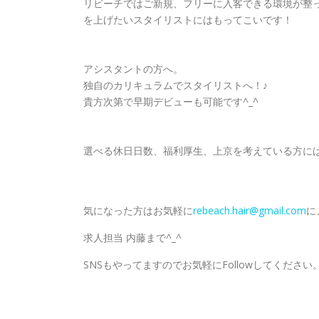
リビーチではご新規、フリーに入客できる環境が整
を上げたいスタイリストにはもってこいです！
アシスタントの方へ。
独自のカリキュラムでスタイリストへ！♪
貴方次第で早期デビューも可能です^_^
選べる休日日数、福利厚生、上京を考えている方に
気になった方はお気軽に
rebeach.hair@gmail.com
に
求人担当 内藤まで^_^
SNSもやってますのでお気軽にFollowしてください