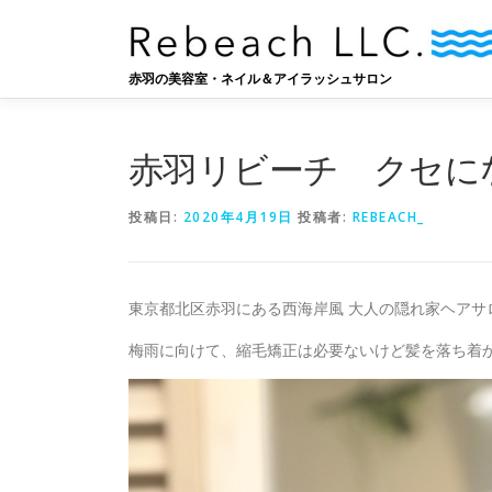
コ
ン
テ
赤羽の美容室・ネイル＆アイラッシュサロン
ン
ツ
へ
赤羽リビーチ クセに
ス
キ
ッ
投稿日:
2020年4月19日
投稿者:
REBEACH_
プ
東京都北区赤羽にある西海岸風 大人の隠れ家ヘアサ
梅雨に向けて、縮毛矯正は必要ないけど髪を落ち着