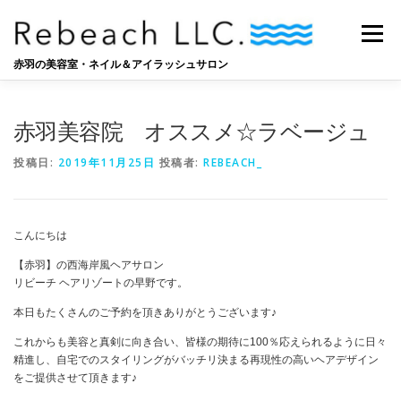
コ
ン
メニュー
テ
ン
赤羽の美容室・ネイル＆アイラッシュサロン
ツ
へ
SALON
BLOG
STAFF
RECRUIT
ス
赤羽美容院 オススメ☆ラベージュ
キ
ッ
投稿日:
2019年11月25日
投稿者:
REBEACH_
プ
こんにちは
【赤羽】の西海岸風ヘアサロン
リビーチ
ヘアリゾートの早野です。
本日もたくさんのご予約を頂きありがとうございます
♪
これからも美容と真剣に向き合い、皆様の期待に
100
％応えられるように日々
精進し、自宅でのスタイリングがバッチリ決まる再現性の高いヘアデザイン
をご提供させて頂きます
♪