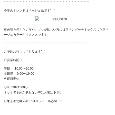
〜〜〜〜〜〜〜〜〜〜〜〜〜〜〜〜〜〜〜〜〜〜〜〜〜〜〜〜
今年のトレンドはベージュ系です
^_^
黄色味を抑えたい方や、ツヤが欲しい方にはラベンダーをミックスしたラベ
ージュカラーがオススメです！
〜〜〜〜〜〜〜〜〜〜〜〜〜〜〜〜〜〜〜〜〜〜〜〜〜〜〜〜
ご予約お待ちしております
^_^
◇営業時間◇
平日
10:00
〜
20:00
土日祝
9:00
〜
19:00
火曜日定休
◇
0339021300
◇
ネットで予約が取れない時はお電話下さい。
◇東京都北区赤羽
2-53-8
ラポール赤羽
1F
◇