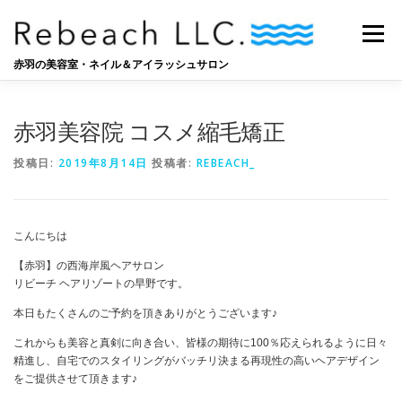
コ
ン
メニュー
テ
ン
赤羽の美容室・ネイル＆アイラッシュサロン
ツ
へ
SALON
BLOG
STAFF
RECRUIT
ス
赤羽美容院 コスメ縮毛矯正
キ
ッ
投稿日:
2019年8月14日
投稿者:
REBEACH_
プ
こんにちは
【赤羽】の西海岸風ヘアサロン
リビーチ
ヘアリゾートの早野です。
本日もたくさんのご予約を頂きありがとうございます
♪
これからも美容と真剣に向き合い、皆様の期待に
100
％応えられるように日々
精進し、自宅でのスタイリングがバッチリ決まる再現性の高いヘアデザイン
をご提供させて頂きます
♪