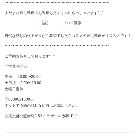
〜〜〜〜〜〜〜〜〜〜〜〜〜〜〜〜〜〜〜〜〜〜〜〜〜〜〜〜
まだまだ縮毛矯正のお客様もたくさんいらっしゃいます
^_^
自然な感じの仕上がりがご希望でしたらコスメの縮毛矯正がオススメです！
〜〜〜〜〜〜〜〜〜〜〜〜〜〜〜〜〜〜〜〜〜〜〜〜〜〜〜〜
ご予約お待ちしております
^_^
◇営業時間◇
平日
10:00
〜
20:00
土日祝
9:00
〜
19:00
火曜日定休
◇
0339021300
◇
ネットで予約が取れない時はお電話下さい。
◇東京都北区赤羽
2-53-8
ラポール赤羽
1F
◇