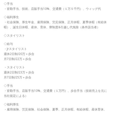
◇手当
・皆勤手当、技術、店販手当10%、交通費（１万５千円）、ウィッグ代
◇福利厚生
・社会保険、厚生年金、雇用保険、労災保険、正月休暇、夏季休暇（有給休
暇）、誕生日休暇、産休、育休、寮制度&引越し代免除（条件該当者）
◇スタイリスト
◇給与
・Jrスタイリスト
週休2日制/20万＋歩合
月7日制/22万＋歩合
・スタイリスト
週休2日制/23万＋歩合
月7日制/25万＋歩合
◇手当
・皆勤手当、店販手当10%、交通費（１万円）、歩合手当（技術売上を元に
当社規定による）
◇福利厚生
・雇用保険、労災保険、社会保険、夏季、正月休暇、有給休暇、産休育休、