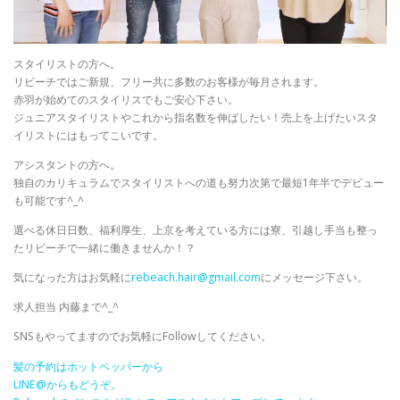
スタイリストの方へ。
リビーチではご新規、フリー共に多数のお客様が毎月されます。
赤羽が始めてのスタイリスでもご安心下さい。
ジュニアスタイリストやこれから指名数を伸ばしたい！売上を上げたいスタ
イリストにはもってこいです。
アシスタントの方へ。
独自のカリキュラムでスタイリストへの道も努力次第で最短1年半でデビュー
も可能です^_^
選べる休日日数、福利厚生、上京を考えている方には寮、引越し手当も整っ
たリビーチで一緒に働きませんか！？
気になった方はお気軽に
rebeach.hair@gmail.com
にメッセージ下さい。
求人担当 内藤まで^_^
SNSもやってますのでお気軽にFollowしてください。
髪の予約はホットペッパーから
LINE@
からもどうぞ。