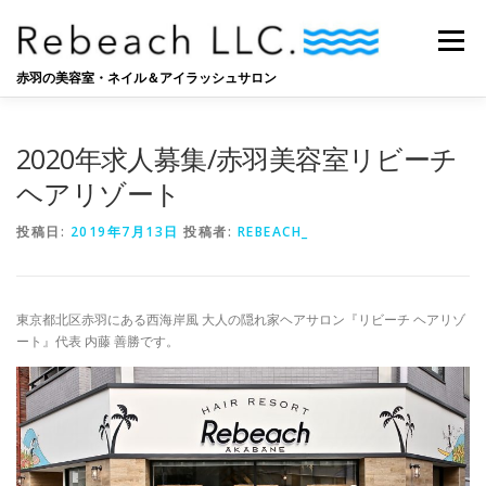
コ
ン
メニュー
テ
ン
赤羽の美容室・ネイル＆アイラッシュサロン
ツ
へ
SALON
BLOG
STAFF
RECRUIT
ス
2020年求人募集/赤羽美容室リビーチ
キ
ッ
ヘアリゾート
プ
投稿日:
2019年7月13日
投稿者:
REBEACH_
東京都北区赤羽にある西海岸風 大人の隠れ家ヘアサロン『リビーチ ヘアリゾ
ート』代表 内藤 善勝です。