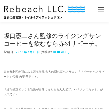
コ
ン
メニュー
テ
ン
赤羽の美容室・ネイル＆アイラッシュサロン
ツ
へ
SALON
BLOG
STAFF
RECRUIT
ス
坂口憲二さん監修のライジングサン
キ
ッ
コーヒーを飲むなら赤羽リビーチ。
プ
投稿日:
2019年7月13日
投稿者:
REBEACH_
東京都北区赤羽にある西海岸風 大人の隠れ家ヘアサロン『リビーチ ヘアリゾ
ート』代表 内藤 善勝です。
「縮毛矯正でつくる毛先が自然にまとまる大人ボブ」や「メンズカット」が
人気です♪
坂口憲二さん監修のライジングサンコーヒーがついに赤羽でも飲めるように