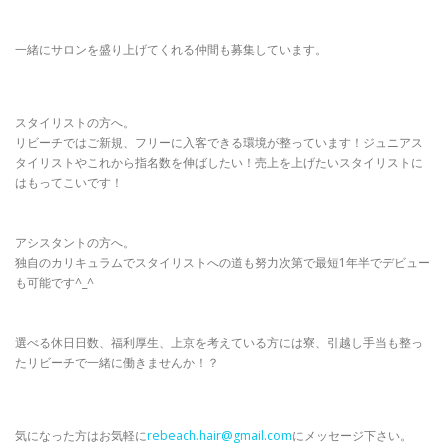
一緒にサロンを盛り上げてくれる仲間も募集しています。
スタイリストの方へ。
リビーチではご新規、フリーに入客できる環境が整っています！ジュニアス
タイリストやこれから指名数を伸ばしたい！売上を上げたいスタイリストに
はもってこいです！
アシスタントの方へ。
独自のカリキュラムでスタイリストへの道も努力次第で最短1年半でデビュー
も可能です^_^
選べる休日日数、福利厚生、上京を考えている方には寮、引越し手当も整っ
たリビーチで一緒に働きませんか！？
気になった方はお気軽に
rebeach.hair@gmail.com
にメッセージ下さい。