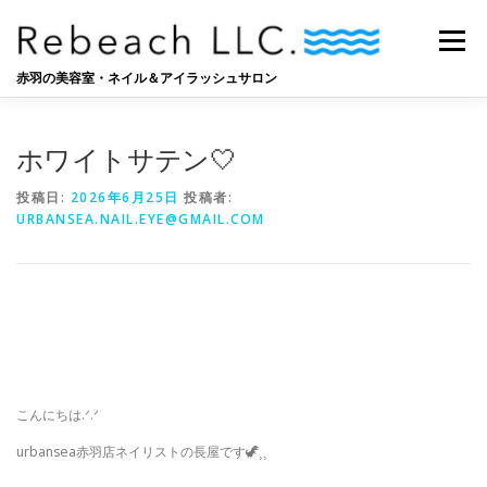
コ
ン
メニュー
テ
ン
赤羽の美容室・ネイル＆アイラッシュサロン
ツ
へ
SALON
BLOG
STAFF
RECRUIT
ス
ホワイトサテン‎🤍
キ
ッ
投稿日:
2026年6月25日
投稿者:
プ
URBANSEA.NAIL.EYE@GMAIL.COM
こんにちは‪.ᐟ‪.ᐟ
urbansea赤羽店ネイリストの長屋です🦖⸒⸒