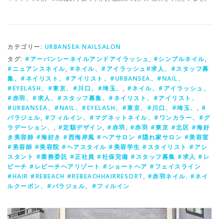
カテゴリー:
URBANSEA NAILSALON
タグ:
#アーバンシーネイルアンドアイラッシュ
,
#シンプルネイル
,
#ニュアンスネイル
,
#ネイル、#アイラッシュ#求人、#スタッフ募
集、#ネイリスト、#アイリスト、#URBANSEA、#NAIL、
#EYELASH、#東京、#川口、#埼玉、
,
#ネイル、#アイラッシュ、
#赤羽、#求人、#スタッフ募集、#ネイリスト、#アイリスト、
#URBANSEA、#NAIL、#EYELASH、#東京、#川口、#埼玉、
,
#
パラジェル
,
#フィルイン、#マグネットネイル、#ワンカラー、#グ
ラデーション、
,
#定額デザイン
,
#赤羽
,
#赤羽 #東京 #北区 #海好
き美容師 #海好き #西海岸風 #ヘアサロン #隠れ家サロン #美容室
#美容師 #美容院 #ヘアスタイル #美容学生 #スタイリスト #アシ
スタント #業務委託 #正社員 #社保完備 #スタッフ募集 #求人 #レ
ビーチ #レビーチヘアリゾート #ショートヘア #フェイスライン
#HAIR #REBEACH #REBEACHHAIRRESORT
,
#赤羽ネイル. #ネイ
ルクーポン、#パラジェル、#フィルイン