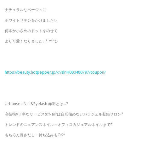
ナチュラルなベージュに
ホワイトサテンをかけました✨
何本か小さめのドットをのせて
より可愛くなりました⸜(*˙꒳˙*)⸝
https://beauty.hotpepper.jp/kr/slnH000480797/coupon/
Urbansea Nail&Eyelash 赤羽とは…?
高技術×丁寧なサービス&”Nail”は自爪傷めないパラジェル登録サロン*
トレンドのニュアンスネイル～オフィスカジュアルネイルまで*
もちろん長さだし・持ち込みもOK*