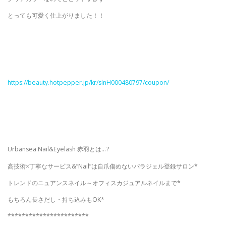
とっても可愛く仕上がりました！！
https://beauty.hotpepper.jp/kr/slnH000480797/coupon/
Urbansea Nail&Eyelash 赤羽とは…?
高技術×丁寧なサービス&”Nail”は自爪傷めないパラジェル登録サロン*
トレンドのニュアンスネイル～オフィスカジュアルネイルまで*
もちろん長さだし・持ち込みもOK*
***********************