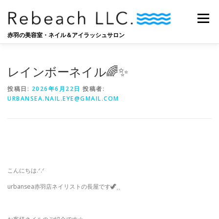
コ
ン
メニュー
テ
ン
赤羽の美容室・ネイル＆アイラッシュサロン
ツ
へ
SALON
BLOG
STAFF
RECRUIT
ス
レインボーネイル🌈✨
キ
ッ
投稿日:
2026年6月22日
投稿者:
プ
URBANSEA.NAIL.EYE@GMAIL.COM
こんにちは‪.ᐟ‪.ᐟ
urbansea赤羽店ネイリストの長屋です🦖⸒⸒