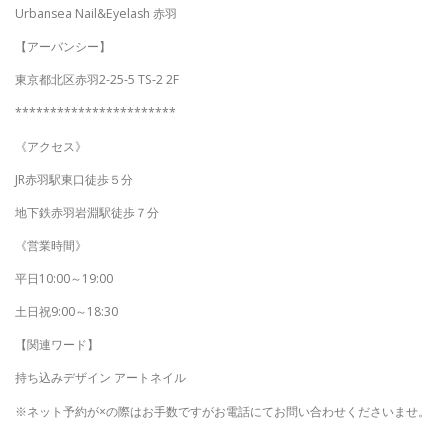
Urbansea Nail&Eyelash 赤羽
【アーバンシー】
東京都北区赤羽2-25-5 TS-2 2F
***********************
《アクセス》
JR赤羽駅東口徒歩５分
地下鉄赤羽岩淵駅徒歩７分
《営業時間》
平日10:00～19:00
土日祝9:00～18:30
【関連ワード】
持ち込みデザイン アートネイル
※ネット予約が×の際はお手数ですがお電話にてお問い合わせくださいませ。