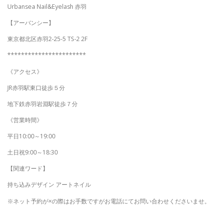
Urbansea Nail&Eyelash 赤羽
【アーバンシー】
東京都北区赤羽2-25-5 TS-2 2F
***********************
《アクセス》
JR赤羽駅東口徒歩５分
地下鉄赤羽岩淵駅徒歩７分
《営業時間》
平日10:00～19:00
土日祝9:00～18:30
【関連ワード】
持ち込みデザイン アートネイル
※ネット予約が×の際はお手数ですがお電話にてお問い合わせくださいませ。