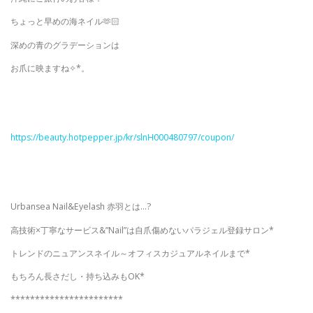
ちょっと早めの海ネイル🫶🏻
深めの青のグラデーションは
お爪に映ますね✧︎*。
https://beauty.hotpepper.jp/kr/slnH000480797/coupon/
Urbansea Nail&Eyelash 赤羽とは…?
高技術×丁寧なサービス&”Nail”は自爪傷めないパラジェル登録サロン*
トレンドのニュアンスネイル～オフィスカジュアルネイルまで*
もちろん長さだし・持ち込みもOK*
***********************