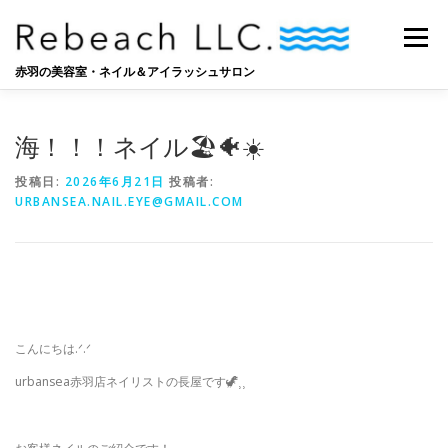
コ
ン
メニュー
テ
ン
赤羽の美容室・ネイル＆アイラッシュサロン
ツ
へ
SALON
BLOG
STAFF
RECRUIT
ス
海！！！ネイル🏖🐠☀️
キ
ッ
投稿日:
2026年6月21日
投稿者:
プ
URBANSEA.NAIL.EYE@GMAIL.COM
こんにちは‪.ᐟ‪.ᐟ
urbansea赤羽店ネイリストの長屋です🦖⸒⸒