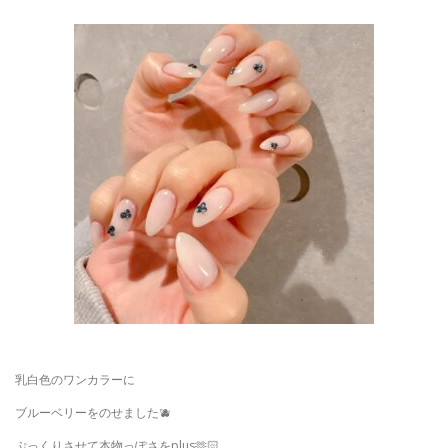
乳白色のワンカラーに
ブルーベリーをのせました🫐
ぷっくりさせて本物っぽさをplus🫶🏻