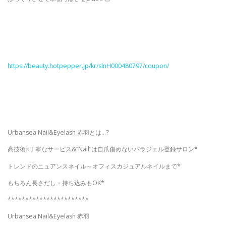
https://beauty.hotpepper.jp/kr/slnH000480797/coupon/
Urbansea Nail&Eyelash 赤羽とは…?
高技術×丁寧なサービス&”Nail”は自爪傷めないパラジェル登録サロン*
トレンドのニュアンスネイル～オフィスカジュアルネイルまで*
もちろん長さだし・持ち込みもOK*
***********************
Urbansea Nail&Eyelash 赤羽