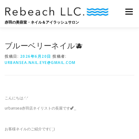
コ
ン
メニュー
テ
ン
赤羽の美容室・ネイル＆アイラッシュサロン
ツ
へ
SALON
BLOG
STAFF
RECRUIT
ス
ブルーベリーネイル🫐
キ
ッ
投稿日:
2026年6月20日
投稿者:
プ
URBANSEA.NAIL.EYE@GMAIL.COM
こんにちは‪.ᐟ‪.ᐟ
urbansea赤羽店ネイリストの長屋です🦖⸒⸒
お客様ネイルのご紹介です( ¨̮ )