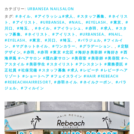
カテゴリー:
URBANSEA NAILSALON
タグ:
#ネイル、#アイラッシュ#求人、#スタッフ募集、#ネイリス
ト、#アイリスト、#URBANSEA、#NAIL、#EYELASH、#東京、#
川口、#埼玉、
,
#ネイル、#アイラッシュ、#赤羽、#求人、#スタ
ッフ募集、#ネイリスト、#アイリスト、#URBANSEA、#NAIL、
#EYELASH、#東京、#川口、#埼玉、
,
#パラジェル
,
#フィルイ
ン、#マグネットネイル、#ワンカラー、#グラデーション、
,
#定額
デザイン
,
#赤羽
,
#赤羽 #東京 #北区 #海好き美容師 #海好き #西
海岸風 #ヘアサロン #隠れ家サロン #美容室 #美容師 #美容院 #ヘ
アスタイル #美容学生 #スタイリスト #アシスタント #業務委託 #
正社員 #社保完備 #スタッフ募集 #求人 #レビーチ #レビーチヘア
リゾート #ショートヘア #フェイスライン #HAIR #REBEACH
#REBEACHHAIRRESORT
,
#赤羽ネイル. #ネイルクーポン、#パラ
ジェル、#フィルイン