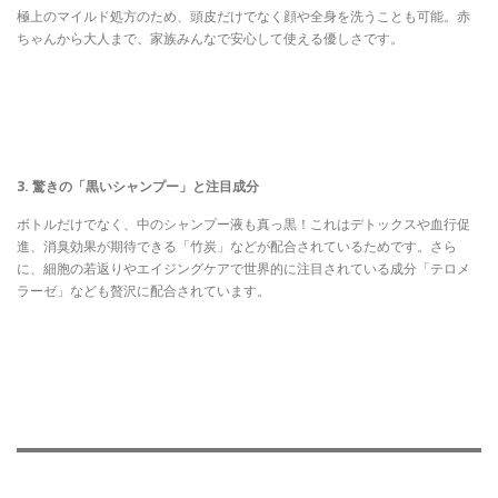
極上のマイルド処方のため、頭皮だけでなく顔や全身を洗うことも可能。赤
ちゃんから大人まで、家族みんなで安心して使える優しさです。
3. 驚きの「黒いシャンプー」と注目成分
ボトルだけでなく、中のシャンプー液も真っ黒！これはデトックスや血行促
進、消臭効果が期待できる「竹炭」などが配合されているためです。さら
に、細胞の若返りやエイジングケアで世界的に注目されている成分「テロメ
ラーゼ」なども贅沢に配合されています。