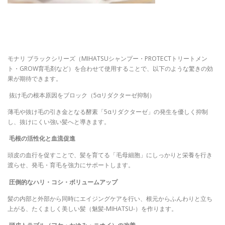
モナリ ブラックシリーズ（MIHATSUシャンプー・PROTECTトリートメン
ト・GROW育毛剤など）を合わせて使用することで、以下のような驚きの効
果が期待できます。
抜け毛の根本原因をブロック（5αリダクターゼ抑制）
薄毛や抜け毛の引き金となる酵素「5αリダクターゼ」の発生を優しく抑制
し、抜けにくい強い髪へと導きます。
毛根の活性化と血流促進
頭皮の血行を促すことで、髪を育てる「毛母細胞」にしっかりと栄養を行き
渡らせ、発毛・育毛を強力にサポートします。
圧倒的なハリ・コシ・ボリュームアップ
髪の内部と外部から同時にエイジングケアを行い、根元からふんわりと立ち
上がる、たくましく美しい髪（魅髪-MIHATSU-）を作ります。