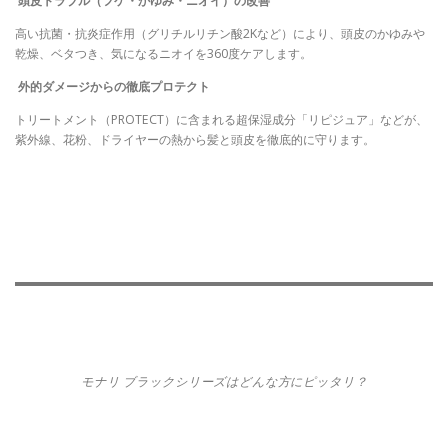
頭皮トラブル（フケ・かゆみ・ニオイ）の改善
高い抗菌・抗炎症作用（グリチルリチン酸2Kなど）により、頭皮のかゆみや
乾燥、ベタつき、気になるニオイを360度ケアします。
外的ダメージからの徹底プロテクト
トリートメント（PROTECT）に含まれる超保湿成分「リピジュア」などが、
紫外線、花粉、ドライヤーの熱から髪と頭皮を徹底的に守ります。
モナリ ブラックシリーズはどんな方にピッタリ？