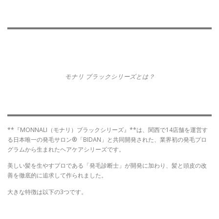
モナリ ブラックシリーズとは？
**『MONNALI（モナリ）ブラックシリーズ』**は、関西で14店舗を運営す
る日本唯一の発毛サロン®「BIDAN」と共同開発された、業界初の発毛プロ
グラムから生まれたヘアケアシリーズです。
美しい髪を生やすプロである「発毛診断士」が開発に加わり、髪と頭皮の改
善を徹底的に追求して作られました。
大きな特徴は以下の3つです。