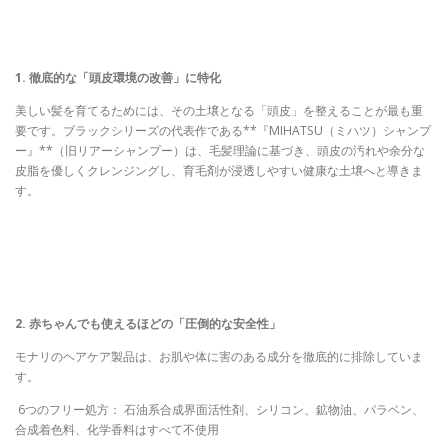
1. 徹底的な「頭皮環境の改善」に特化
美しい髪を育てるためには、その土壌となる「頭皮」を整えることが最も重
要です。ブラックシリーズの代表作である**『MIHATSU（ミハツ）シャンプ
ー』**（旧リアーシャンプー）は、毛髪理論に基づき、頭皮の汚れや余分な
皮脂を優しくクレンジングし、育毛剤が浸透しやすい健康な土壌へと導きま
す。
2. 赤ちゃんでも使えるほどの「圧倒的な安全性」
モナリのヘアケア製品は、お肌や体に害のある成分を徹底的に排除していま
す。
6つのフリー処方： 石油系合成界面活性剤、シリコン、鉱物油、パラベン、
合成着色料、化学香料はすべて不使用