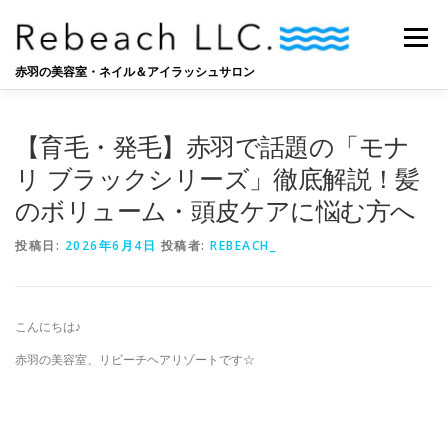
コ
ン
メニュー
テ
ン
赤羽の美容室・ネイル＆アイラッシュサロン
ツ
へ
SALON
BLOG
STAFF
RECRUIT
ス
【育毛・発毛】赤羽で話題の「モナ
キ
ッ
リ ブラックシリーズ」徹底解説！髪
プ
のボリューム・頭皮ケアに悩む方へ
投稿日:
2026年6月4日
投稿者:
REBEACH_
こんにちは♪
赤羽の美容室、リビーチヘアリゾートです☆