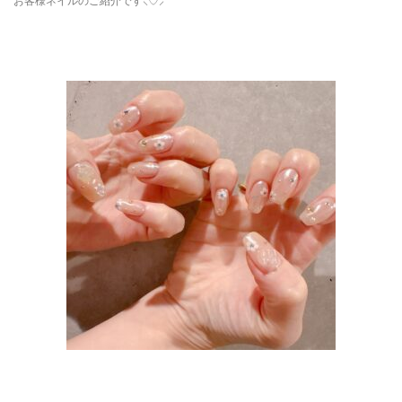
お客様ネイルのご紹介です‪⸜♡⸝‍‬