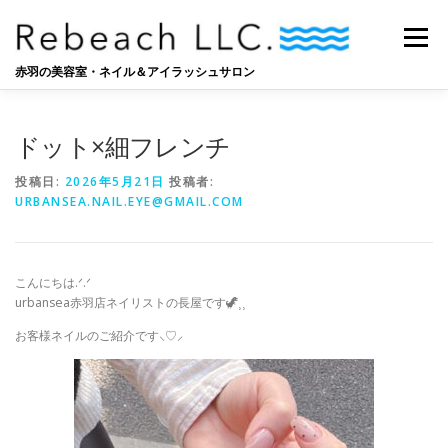
コ
ン
メニュー
テ
ン
赤羽の美容室・ネイル＆アイラッシュサロン
ツ
へ
SALON
BLOG
STAFF
RECRUIT
ス
ドット×細フレンチ
キ
ッ
投稿日:
2026年5月21日
投稿者:
プ
URBANSEA.NAIL.EYE@GMAIL.COM
こんにちは‪‪.ᐟ‪.ᐟ
urbansea赤羽店ネイリストの長屋です🦖⸒⸒
お客様ネイルのご紹介です‪⸜♡⸝‍‬