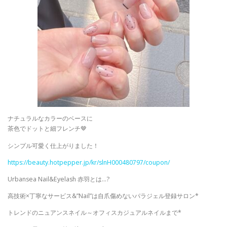
ナチュラルなカラーのベースに
茶色でドットと細フレンチ🤎
シンプル可愛く仕上がりました！
https://beauty.hotpepper.jp/kr/slnH000480797/coupon/
Urbansea Nail&Eyelash 赤羽とは…?
高技術×丁寧なサービス&”Nail”は自爪傷めないパラジェル登録サロン*
トレンドのニュアンスネイル～オフィスカジュアルネイルまで*