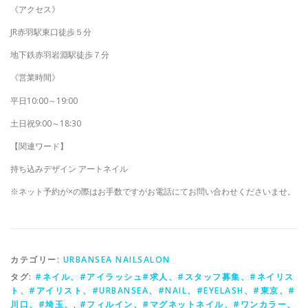
《アクセス》
JR赤羽駅東口徒歩５分
地下鉄赤羽岩淵駅徒歩７分
《営業時間》
平日10:00～19:00
土日祝9:00～18:30
【関連ワード】
持ち込みデザイン アートネイル
※ネット予約が×の際はお手数ですがお電話にてお問い合わせくださいませ。
カテゴリー:
URBANSEA NAILSALON
タグ:
#ネイル、#アイラッシュ#求人、#スタッフ募集、#ネイリス
ト、#アイリスト、#URBANSEA、#NAIL、#EYELASH、#東京、#
川口、#埼玉、
,
#フィルイン、#マグネットネイル、#ワンカラー、