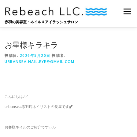
コ
ン
メニュー
テ
ン
赤羽の美容室・ネイル＆アイラッシュサロン
ツ
へ
SALON
BLOG
STAFF
RECRUIT
ス
お星様キラキラ
キ
ッ
投稿日:
2026年5月20日
投稿者:
プ
URBANSEA.NAIL.EYE@GMAIL.COM
こんにちは‪.ᐟ‪.ᐟ
urbansea赤羽店ネイリストの長屋です🦖
お客様ネイルのご紹介です‪⸜♡⸝‍‬