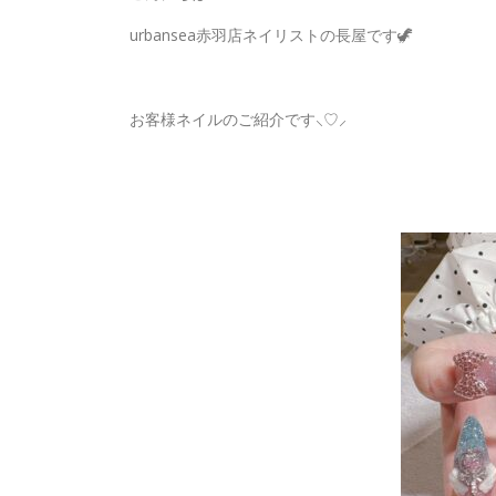
urbansea赤羽店ネイリストの長屋です🦖
お客様ネイルのご紹介です‪⸜♡⸝‍‬