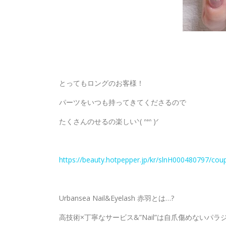
とってもロングのお客様！
パーツをいつも持ってきてくださるので
たくさんのせるの楽しいᐠ( ᐢᐤᐢ )ᐟ
https://beauty.hotpepper.jp/kr/slnH000480797/cou
Urbansea Nail&Eyelash 赤羽とは…?
高技術×丁寧なサービス&”Nail”は自爪傷めないパラ