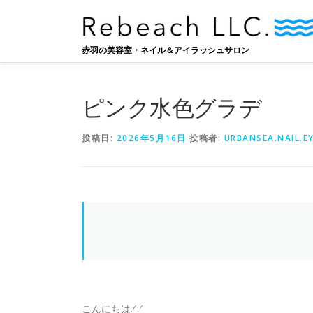
コ
ン
テ
赤羽の美容室・ネイル＆アイラッシュサロン
ン
ツ
へ
ピンク水色グラデ
ス
キ
ッ
投稿日:
2026年5月16日
投稿者:
URBANSEA.NAIL.E
プ
こんにちは‪.ᐟ‪.ᐟ