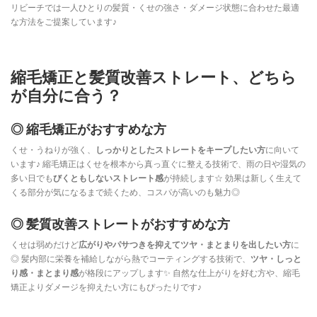
リビーチでは一人ひとりの髪質・くせの強さ・ダメージ状態に合わせた最適
な方法をご提案しています♪
縮毛矯正と髪質改善ストレート、どちら
が自分に合う？
◎ 縮毛矯正がおすすめな方
くせ・うねりが強く、
しっかりとしたストレートをキープしたい方
に向いて
います♪ 縮毛矯正はくせを根本から真っ直ぐに整える技術で、雨の日や湿気の
多い日でも
びくともしないストレート感
が持続します☆ 効果は新しく生えて
くる部分が気になるまで続くため、コスパが高いのも魅力◎
◎ 髪質改善ストレートがおすすめな方
くせは弱めだけど
広がりやパサつきを抑えてツヤ・まとまりを出したい方
に
◎ 髪内部に栄養を補給しながら熱でコーティングする技術で、
ツヤ・しっと
り感・まとまり感
が格段にアップします✨ 自然な仕上がりを好む方や、縮毛
矯正よりダメージを抑えたい方にもぴったりです♪