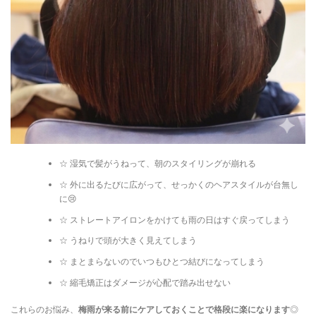
☆ 湿気で髪がうねって、朝のスタイリングが崩れる
☆ 外に出るたびに広がって、せっかくのヘアスタイルが台無し
に😢
☆ ストレートアイロンをかけても雨の日はすぐ戻ってしまう
☆ うねりで頭が大きく見えてしまう
☆ まとまらないのでいつもひとつ結びになってしまう
☆ 縮毛矯正はダメージが心配で踏み出せない
これらのお悩み、
梅雨が来る前にケアしておくことで格段に楽になります
◎