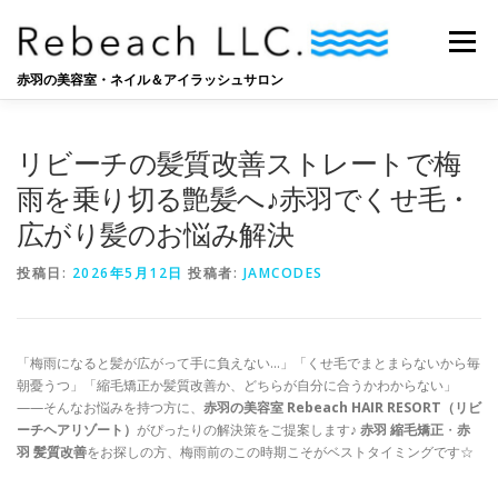
コ
ン
メニュー
テ
ン
赤羽の美容室・ネイル＆アイラッシュサロン
ツ
へ
SALON
BLOG
STAFF
RECRUIT
ス
リビーチの髪質改善ストレートで梅
キ
ッ
雨を乗り切る艶髪へ♪赤羽でくせ毛・
プ
広がり髪のお悩み解決
投稿日:
2026年5月12日
投稿者:
JAMCODES
「梅雨になると髪が広がって手に負えない…」「くせ毛でまとまらないから毎
朝憂うつ」「縮毛矯正か髪質改善か、どちらが自分に合うかわからない」
——そんなお悩みを持つ方に、
赤羽の美容室 Rebeach HAIR RESORT（リビ
ーチヘアリゾート）
がぴったりの解決策をご提案します♪
赤羽 縮毛矯正
・
赤
羽 髪質改善
をお探しの方、梅雨前のこの時期こそがベストタイミングです☆