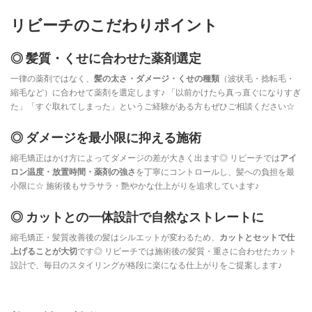
リビーチのこだわりポイント
◎ 髪質・くせに合わせた薬剤選定
一律の薬剤ではなく、
髪の太さ・ダメージ・くせの種類
（波状毛・捻転毛・
縮毛など）に合わせて薬剤を選定します♪ 「以前かけたら真っ直ぐになりすぎ
た」「すぐ取れてしまった」というご経験がある方もぜひご相談ください☆
◎ ダメージを最小限に抑える施術
縮毛矯正はかけ方によってダメージの差が大きく出ます◎ リビーチでは
アイ
ロン温度・放置時間・薬剤の強さ
を丁寧にコントロールし、髪への負担を最
小限に☆ 施術後もサラサラ・艶やかな仕上がりを追求しています♪
◎ カットとの一体設計で自然なストレートに
縮毛矯正・髪質改善後の髪はシルエットが変わるため、
カットとセットで仕
上げることが大切
です◎ リビーチでは施術後の髪質・重さに合わせたカット
設計で、毎日のスタイリングが格段に楽になる仕上がりをご提案します♪