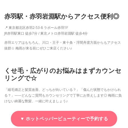
赤羽駅・赤羽岩淵駅からアクセス便利◎
📍 東京都北区赤羽2-53-8 ラポール赤羽1F
JR赤羽駅東口 徒歩7分 / 東京メトロ赤羽岩淵駅 徒歩4分
赤羽エリアはもちろん、川口・王子・東十条・浮間舟渡方面からもアクセス
抜群☆ 梅雨が来る前にぜひご来店ください♪
くせ毛・広がりのお悩みはまずカウンセ
リングで☆
「縮毛矯正と髪質改善、どっちが向いている？」「傷んだ状態でもかけられ
る？」——どんなご質問もカウンセリングで丁寧にお答えします◎ 梅雨に負
けない綺麗な艶髪、一緒に叶えましょう♪
▼ ホットペッパービューティーで予約する