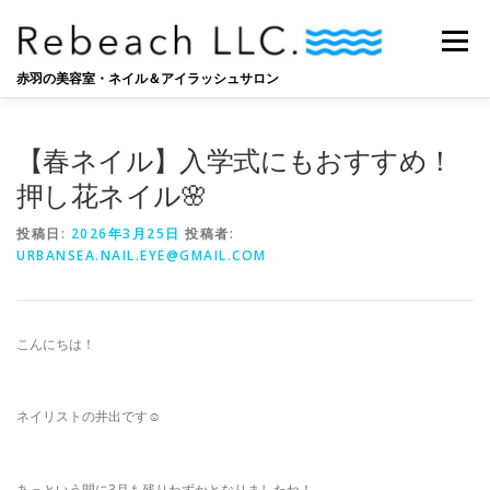
コ
ン
メニュー
テ
ン
赤羽の美容室・ネイル＆アイラッシュサロン
ツ
へ
SALON
BLOG
STAFF
RECRUIT
ス
【春ネイル】入学式にもおすすめ！
キ
ッ
押し花ネイル🌸
プ
投稿日:
2026年3月25日
投稿者:
URBANSEA.NAIL.EYE@GMAIL.COM
こんにちは！
ネイリストの井出です︎︎︎☺︎
あっという間に3月も残りわずかとなりましたね！