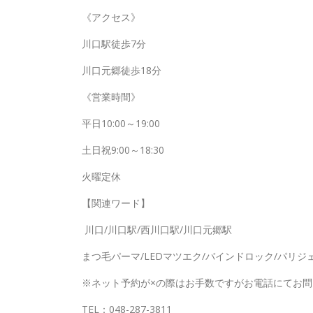
《アクセス》
川口駅徒歩7分
川口元郷徒歩18分
《営業時間》
平日10:00～19:00
土日祝9:00～18:30
火曜定休
【関連ワード】
川口/川口駅/西川口駅/川口元郷駅
まつ毛パーマ/LEDマツエク/バインドロック/パリジ
※ネット予約が×の際はお手数ですがお電話にてお
TEL：048-287-3811