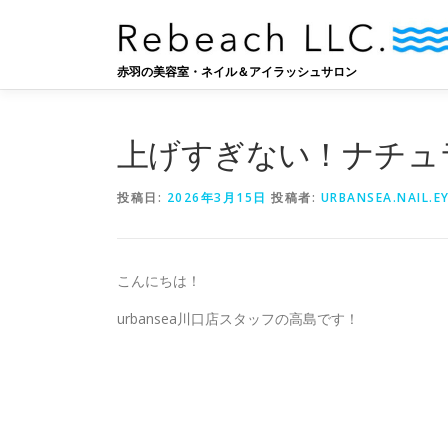
コ
ン
テ
赤羽の美容室・ネイル＆アイラッシュサロン
ン
ツ
へ
上げすぎない！ナチュ
ス
キ
ッ
投稿日:
2026年3月15日
投稿者:
URBANSEA.NAIL.E
プ
こんにちは！
urbansea川口店スタッフの高島です！