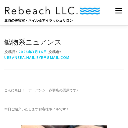
コ
ン
メニュー
テ
ン
赤羽の美容室・ネイル＆アイラッシュサロン
ツ
へ
SALON
BLOG
STAFF
RECRUIT
ス
鉱物系ニュアンス
キ
ッ
投稿日:
2026年3月16日
投稿者:
プ
URBANSEA.NAIL.EYE@GMAIL.COM
こんにちは！ アーバンシー赤羽店の栗原です♪
本日ご紹介いたしますお客様ネイルです！