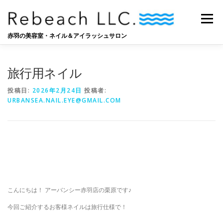
コ
ン
メニュー
テ
ン
赤羽の美容室・ネイル＆アイラッシュサロン
ツ
へ
SALON
BLOG
STAFF
RECRUIT
ス
旅行用ネイル
キ
ッ
投稿日:
2026年2月24日
投稿者:
プ
URBANSEA.NAIL.EYE@GMAIL.COM
こんにちは！ アーバンシー赤羽店の栗原です♪
今回ご紹介するお客様ネイルは旅行仕様で！