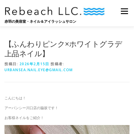
コ
ン
メニュー
テ
ン
赤羽の美容室・ネイル＆アイラッシュサロン
ツ
へ
SALON
BLOG
STAFF
RECRUIT
ス
【ふんわりピンク×ホワイトグラデ
キ
ッ
上品ネイル】
プ
投稿日:
2026年2月15日
投稿者:
URBANSEA.NAIL.EYE@GMAIL.COM
こんにちは！
アーバンシー川口店の脇坂です！
お客様ネイルをご紹介！