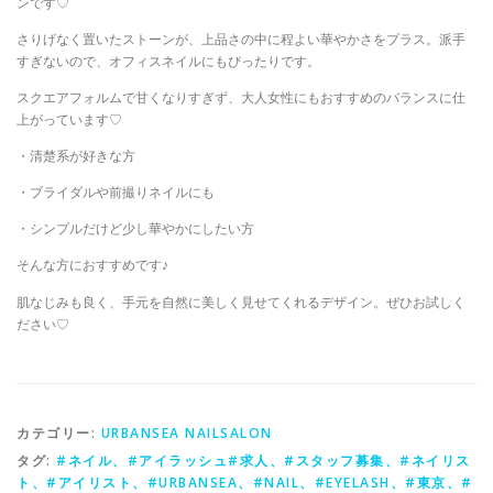
ンです♡
さりげなく置いたストーンが、上品さの中に程よい華やかさをプラス。派手
すぎないので、オフィスネイルにもぴったりです。
スクエアフォルムで甘くなりすぎず、大人女性にもおすすめのバランスに仕
上がっています♡
・清楚系が好きな方
・ブライダルや前撮りネイルにも
・シンプルだけど少し華やかにしたい方
そんな方におすすめです♪
肌なじみも良く、手元を自然に美しく見せてくれるデザイン。ぜひお試しく
ださい♡
カテゴリー:
URBANSEA NAILSALON
タグ:
#ネイル、#アイラッシュ#求人、#スタッフ募集、#ネイリス
ト、#アイリスト、#URBANSEA、#NAIL、#EYELASH、#東京、#