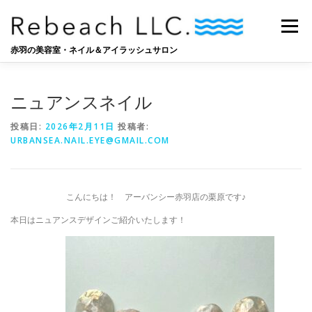
コ
ン
メニュー
テ
ン
赤羽の美容室・ネイル＆アイラッシュサロン
ツ
へ
SALON
BLOG
STAFF
RECRUIT
ス
ニュアンスネイル
キ
ッ
投稿日:
2026年2月11日
投稿者:
プ
URBANSEA.NAIL.EYE@GMAIL.COM
こんにちは！ アーバンシー赤羽店の栗原です♪
本日はニュアンスデザインご紹介いたします！