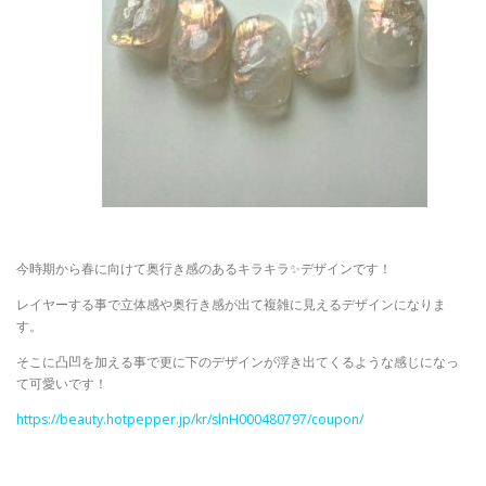
今時期から春に向けて奥行き感のあるキラキラ✨デザインです！
レイヤーする事で立体感や奥行き感が出て複雑に見えるデザインになりま
す。
そこに凸凹を加える事で更に下のデザインが浮き出てくるような感じになっ
て可愛いです！
https://beauty.hotpepper.jp/kr/slnH000480797/coupon/