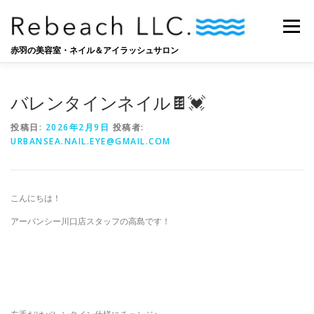
コ
ン
メニュー
テ
ン
赤羽の美容室・ネイル＆アイラッシュサロン
ツ
へ
SALON
BLOG
STAFF
RECRUIT
ス
バレンタインネイル🍫💓
キ
ッ
投稿日:
2026年2月9日
投稿者:
プ
URBANSEA.NAIL.EYE@GMAIL.COM
こんにちは！
アーバンシー川口店スタッフの高島です！