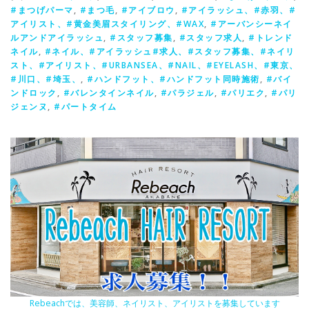
#まつげパーマ
,
#まつ毛
,
#アイブロウ
,
#アイラッシュ、#赤羽、#
アイリスト、#黄金美眉スタイリング、#WAX
,
#アーバンシーネイ
ルアンドアイラッシュ
,
#スタッフ募集
,
#スタッフ求人
,
#トレンド
ネイル
,
#ネイル、#アイラッシュ#求人、#スタッフ募集、#ネイリ
スト、#アイリスト、#URBANSEA、#NAIL、#EYELASH、#東京、
#川口、#埼玉、
,
#ハンドフット、#ハンドフット同時施術
,
#バイ
ンドロック
,
#バレンタインネイル
,
#パラジェル
,
#パリエク
,
#パリ
ジェンヌ
,
#パートタイム
Rebeachでは、美容師、ネイリスト、アイリストを募集しています