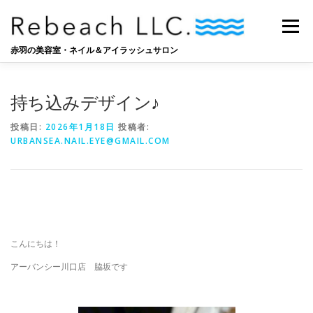
コ
ン
メニュー
テ
ン
赤羽の美容室・ネイル＆アイラッシュサロン
ツ
へ
SALON
BLOG
STAFF
RECRUIT
ス
持ち込みデザイン♪
キ
ッ
投稿日:
2026年1月18日
投稿者:
プ
URBANSEA.NAIL.EYE@GMAIL.COM
こんにちは！
アーバンシー川口店 脇坂です