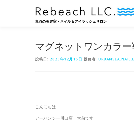
コ
ン
テ
赤羽の美容室・ネイル＆アイラッシュサロン
ン
ツ
へ
マグネットワンカラー¥6
ス
キ
ッ
投稿日:
2025年12月15日
投稿者:
URBANSEA.NAIL.
プ
こんにちは！
アーバンシー川口店 大前です