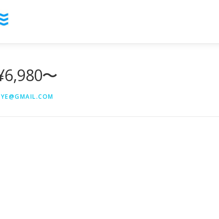
,980〜
EYE@GMAIL.COM