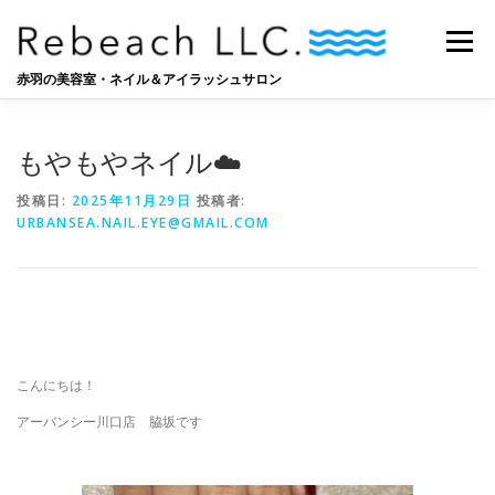
コ
ン
メニュー
テ
ン
赤羽の美容室・ネイル＆アイラッシュサロン
ツ
へ
SALON
BLOG
STAFF
RECRUIT
ス
もやもやネイル☁️
キ
ッ
投稿日:
2025年11月29日
投稿者:
プ
URBANSEA.NAIL.EYE@GMAIL.COM
こんにちは！
アーバンシー川口店 脇坂です