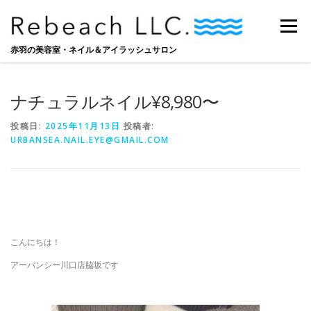
コ
ン
メニュー
テ
ン
赤羽の美容室・ネイル＆アイラッシュサロン
ツ
へ
SALON
BLOG
STAFF
RECRUIT
ス
ナチュラルネイル¥8,980〜
キ
ッ
投稿日:
2025年11月13日
投稿者:
プ
URBANSEA.NAIL.EYE@GMAIL.COM
こんにちは！
アーバンシー川口店脇坂です