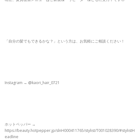
「自分の髪でもできるかな？」という方は、お気軽にご相談ください！
Instagram → @kaori_hair_0721
ホットペッパー →
https://beauty.hotpepper.jp/slnH000411765/stylist/T001028390/#stylistH
eadline