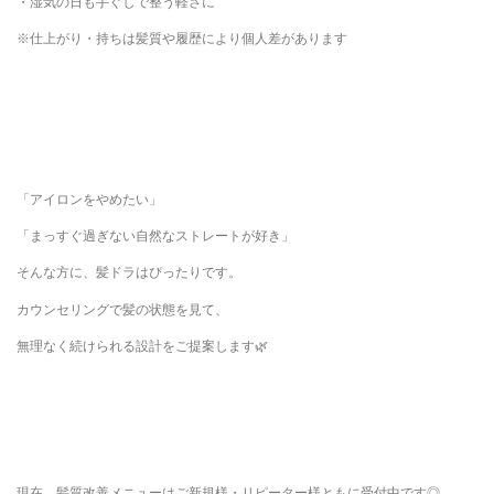
・湿気の日も手ぐしで整う軽さに
※仕上がり・持ちは髪質や履歴により個人差があります
「アイロンをやめたい」
「まっすぐ過ぎない自然なストレートが好き」
そんな方に、髪ドラはぴったりです。
カウンセリングで髪の状態を見て、
無理なく続けられる設計をご提案します🌿
現在、髪質改善メニューはご新規様・リピーター様ともに受付中です◎