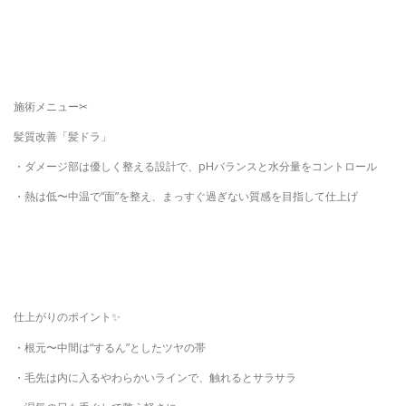
施術メニュー✂︎
髪質改善「髪ドラ」
・ダメージ部は優しく整える設計で、pHバランスと水分量をコントロール
・熱は低〜中温で“面”を整え、まっすぐ過ぎない質感を目指して仕上げ
仕上がりのポイント✨
・根元〜中間は“するん”としたツヤの帯
・毛先は内に入るやわらかいラインで、触れるとサラサラ