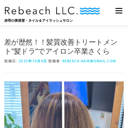
コ
ン
メニュー
テ
ン
赤羽の美容室・ネイル＆アイラッシュサロン
ツ
へ
SALON
BLOG
STAFF
RECRUIT
ス
差が歴然！！髪質改善トリートメン
キ
ッ
ト”髪ドラ”でアイロン卒業さくら
プ
投稿日:
2025年10月9日
投稿者:
REBEACH.HAIR@GMAIL.COM