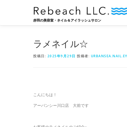
コ
ン
テ
赤羽の美容室・ネイル＆アイラッシュサロン
ン
ツ
へ
ラメネイル☆
ス
キ
ッ
投稿日:
2025年9月29日
投稿者:
URBANSEA.NAIL.E
プ
こんにちは！
アーバンシー川口店 大前です
お客様のラメネイルのご紹介♪