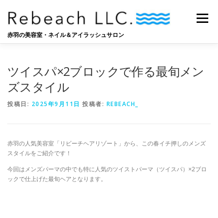
コ
ン
メニュー
テ
ン
赤羽の美容室・ネイル＆アイラッシュサロン
ツ
へ
SALON
BLOG
STAFF
RECRUIT
ス
ツイスパ×2ブロックで作る最旬メン
キ
ッ
ズスタイル
プ
投稿日:
2025年9月11日
投稿者:
REBEACH_
赤羽の人気美容室「リビーチヘアリゾート」から、この春イチ押しのメンズ
スタイルをご紹介です！
今回はメンズパーマの中でも特に人気のツイストパーマ（ツイスパ）×2ブロ
ックで仕上げた最旬ヘアとなります。