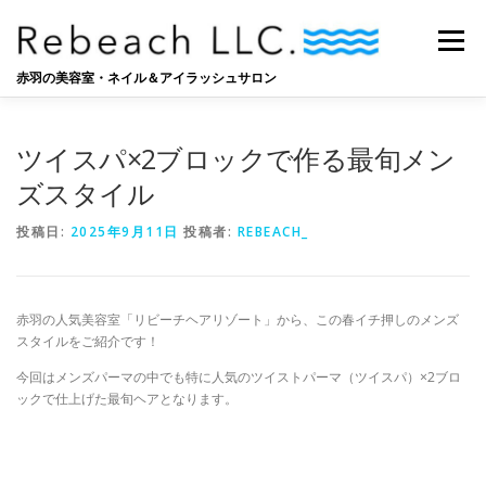
コ
ン
メニュー
テ
ン
赤羽の美容室・ネイル＆アイラッシュサロン
ツ
へ
SALON
BLOG
STAFF
RECRUIT
ス
ツイスパ×2ブロックで作る最旬メン
キ
ッ
ズスタイル
プ
投稿日:
2025年9月11日
投稿者:
REBEACH_
赤羽の人気美容室「リビーチヘアリゾート」から、この春イチ押しのメンズ
スタイルをご紹介です！
今回はメンズパーマの中でも特に人気のツイストパーマ（ツイスパ）×2ブロ
ックで仕上げた最旬ヘアとなります。