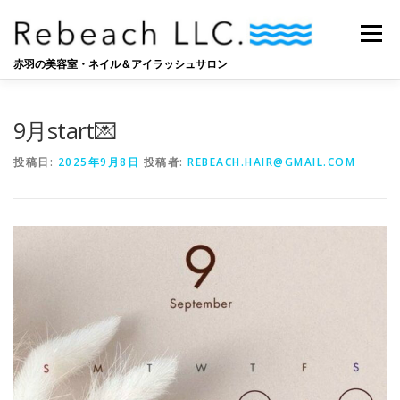
コ
ン
メニュー
テ
ン
赤羽の美容室・ネイル＆アイラッシュサロン
ツ
へ
SALON
BLOG
STAFF
RECRUIT
ス
9月start💌
キ
ッ
投稿日:
2025年9月8日
投稿者:
REBEACH.HAIR@GMAIL.COM
プ