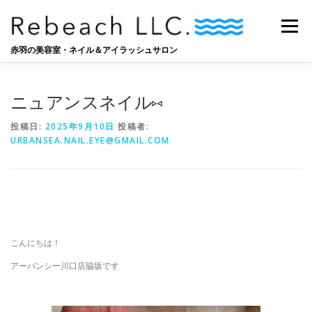
コ
ン
メニュー
テ
ン
赤羽の美容室・ネイル＆アイラッシュサロン
ツ
へ
SALON
BLOG
STAFF
RECRUIT
ス
ニュアンスネイル⑅
キ
ッ
投稿日:
2025年9月10日
投稿者:
プ
URBANSEA.NAIL.EYE@GMAIL.COM
こんにちは！
アーバンシー川口店脇坂です