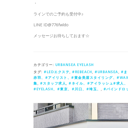
・
ラインでのご予約も受付中♪
LINE ID@776fwldo
メッセージお待ちしておます‪☆
カテゴリー:
URBANSEA EYELASH
タグ:
#LEDエクステ
,
#REBEACH
,
#URBANSEA
,
#
赤羽、#アイリスト、#黄金美眉スタイリング、#WA
集
,
#スタッフ求人
,
#ネイル、#アイラッシュ#求人、#
#EYELASH、#東京、#川口、#埼玉、
,
#バインドロ