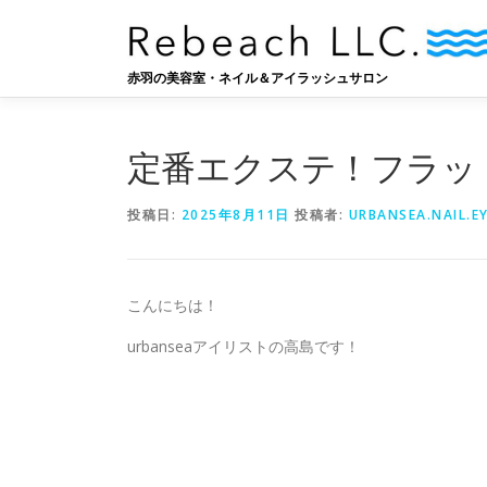
コ
ン
テ
赤羽の美容室・ネイル＆アイラッシュサロン
ン
ツ
へ
定番エクステ！フラッ
ス
キ
ッ
投稿日:
2025年8月11日
投稿者:
URBANSEA.NAIL.E
プ
こんにちは！
urbanseaアイリストの高島です！