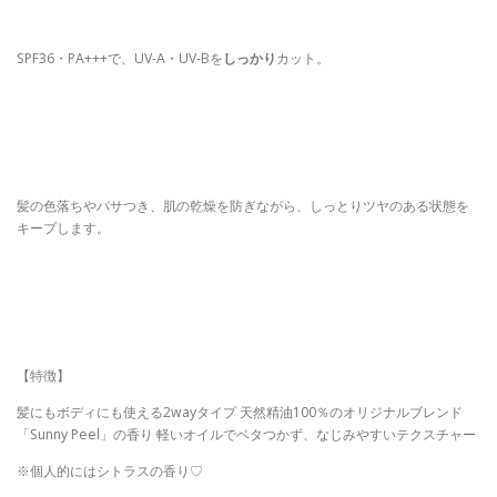
SPF36・PA+++で、UV-A・UV-Bを
しっかり
カット。
髪の色落ちやパサつき、肌の乾燥を防ぎながら、しっとりツヤのある状態を
キープします。
【特徴】
髪にもボディにも使える2wayタイプ 天然精油100％のオリジナルブレンド
「Sunny Peel」の香り 軽いオイルでベタつかず、なじみやすいテクスチャー
※個人的にはシトラスの香り♡