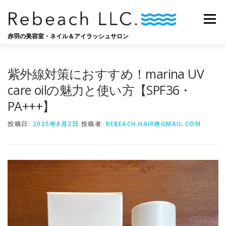
コ
ン
メニュー
テ
ン
赤羽の美容室・ネイル＆アイラッシュサロン
ツ
へ
SALON
BLOG
STAFF
RECRUIT
ス
紫外線対策におすすめ！marina UV
キ
ッ
care oilの魅力と使い方【SPF36・
プ
PA+++】
投稿日:
2025年8月2日
投稿者:
REBEACH.HAIR@GMAIL.COM