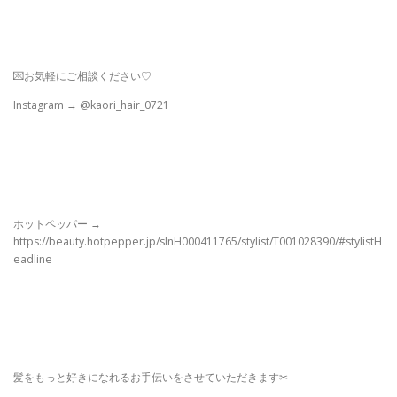
💌お気軽にご相談ください♡
Instagram → @kaori_hair_0721
ホットペッパー →
https://beauty.hotpepper.jp/slnH000411765/stylist/T001028390/#stylistH
eadline
髪をもっと好きになれるお手伝いをさせていただきます✂︎