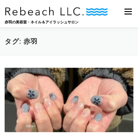
コ
ン
メニュー
テ
ン
赤羽の美容室・ネイル＆アイラッシュサロン
ツ
へ
SALON
BLOG
STAFF
RECRUIT
ス
タグ:
赤羽
キ
ッ
プ