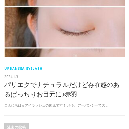
URBANSEA EYELASH
2024.1.31
パリエクでナチュラルだけど存在感のあ
るぱっちりお目元に♪赤羽
こんにちは☼アイラッシュの国原です！ 只今、アーバンシーで大 …
投
稿
過去の投稿