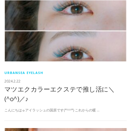
URBANSEA EYELASH
2024.2.22
マツエクカラーエクステで推し活に＼
(^o^)／♪
こんにちは☼アイラッシュの国原です(*^^*) これからの暖 …